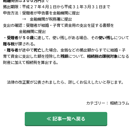
結婚
関係は
３００万円
まで
拠出期限：平成２７年４月１日から平成３１年３月３１日まで
申告方法：受贈者が申告書を金融機関に提出
→ 金融機関が税務署に提出
支出の確認：受贈者が結婚・子育て資金用の支出を証する書類を
金融機関に提出
・
受贈者
が
５０歳
に達して、使い残しがある場合、その
使い残し
について
贈与税
が課される。
・
贈与者
が途中で
死亡
した場合、金銭などの拠出額からすでに結婚・子
育て資金に支出した額を控除した
残額
について、
相続税の課税対象
になる
財産に加えて相続税を算出する。
法律の改正案が公表されましたら、詳しくお伝えしたいと存じます。
カテゴリー：
相続コラム
≪ 記事一覧へ戻る