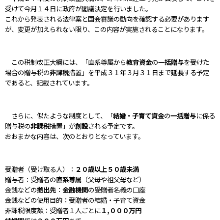
受けて今月１４日に政府が閣議決定を行いました。
これから発表される法律案と国会審議の動向を確認する必要があります
が、変更が加えられない限り、この内容が実施されることになります。
この税制改正大綱には、「直系尊属から
教育資金
の
一括贈与
を受けた
場合の贈与税の
非課税
措置」を平成３１年３月３１日まで
延長
する予定
であると、記載されています。
さらに、似たような制度として、「
結婚・子育て資金
の
一括贈与
に係る
贈与税の
非課税
措置」が
創設
される予定です。
おおまかな内容は、次のとおりとなっています。
受贈者（受け取る人）：
２０歳以上５０歳未満
贈与者：受贈者の
直系尊属
（父母や祖父母など）
金銭などの
拠出先
：
金融機関
の受贈者名義の口座
金銭などの使用目的：受贈者の結婚・子育て資金
非課税限度額：受贈者１人ごとに
１,０００万円