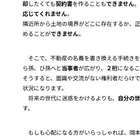
却
したくても
契約書
を作ることも
できません
。
応じてくれません
。
隣近所から土地の境界がどこに存在するか、
めることが
できません
。
そこで、不動産の名義を書き換える手続きを
ら孫、ひ孫へと
当事者
が広がり、
２桁
になるこ
そうすると、面識や交流がない権利者だらけ
状況になります。
将来の世代に迷惑をかけるよりも、
自分の
す。
もしも心配になる方がいらっしゃれば、岡本