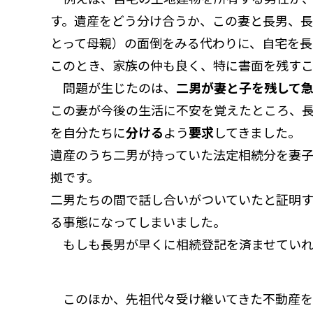
す。遺産をどう分け合うか、この妻と長男、
とって母親）の面倒をみる代わりに、自宅を長
このとき、家族の仲も良く、特に書面を残す
問題が生じたのは、
二男が妻と子を残して
この妻が今後の生活に不安を覚えたところ、
を自分たちに
分ける
よう
要求
してきました。
遺産のうち二男が持っていた法定相続分を妻
拠です。
二男たちの間で話し合いがついていたと証明
る事態になってしまいました。
もしも長男が早くに相続登記を済ませていれ
このほか、先祖代々受け継いてきた不動産を