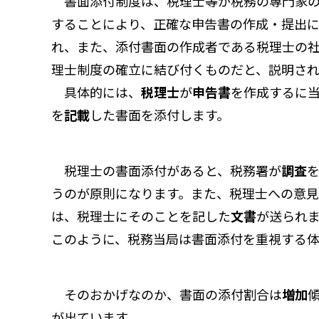
書面添付制度は、税理士等が税務の専門家の
することにより、正確な申告書の作成・提出
れ、また、添付書面の作成者である税理士の
理士制度の確立に結び付くものだと、説明され
具体的には、
税理士
が
申告書
を作成するに
を
記載
した書面を添付します。
税理士の書面添付があると、税務署が
調査
うのが原則になります。また、税理士への意
は、税理士にそのことを記した
文書
が送られ
このように、税務当局は書面添付を重視する体
そのおかげなのか、書面の添付割合は
増加
が出ています。