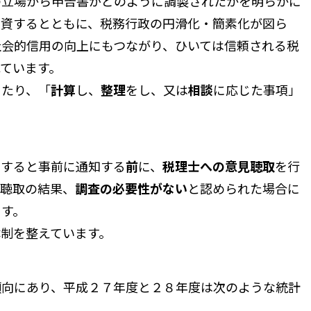
立場から申告書がどのように調製されたかを明らかに
に資するとともに、税務行政の円滑化・簡素化が図ら
社会的信用の向上にもつながり、ひいては信頼される税
ています。
当たり、「
計算
し、
整理
をし、又は
相談
に応じた事項」
をすると事前に通知する
前
に、
税理士への意見聴取
を行
見聴取の結果、
調査の必要性がない
と認められた場合に
ます。
制を整えています。
傾向にあり、平成２７年度と２８年度は次のような統計