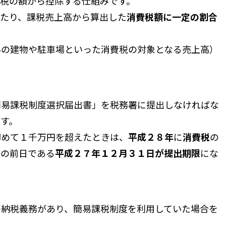
税の額から控除する仕組みです。
たり、課税売上高から算出した
消費税額に一定の割合
外の建物や駐車場といった消費税の対象となる売上高）
易課税制度選択届出書」を税務署に提出しなければな
す。
めて１千万円を超えたときは、
平成２８年
に
消費税
の
日の前日である
平成２７年１２月３１日が提出期限
にな
納税義務があり、簡易課税制度を利用していた場合を