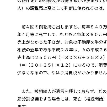
の物件をどの相続人が取得するかが決まってい
人）の
課税売上高
として判断に使われるのは、
前々回の例を持ち出しますと、毎年８４０万
年４月末に死亡して、もともと毎年３６０万
売上がなかった子Ｂが、対象の不動産を半分
相続の翌年である平成２８年は、Ａの平成２
売上高は２５０万円（＝３０×６＋３５×２
（＝（３０＋３５）×１２）になるので、消
少なくなるので、やはり消費税がかかりませ
また、被相続人が遺言を残しておらず、どの
産分割協議をする場合には、死亡（相続開始
ます。