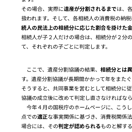
その場合、実際に
遺産が分割されるまで
は、
扱われます。そして、各相続人の消費税の納税
続人の民法上の相続分に応じた割合を掛けた
相続人が子２人だけの場合は、相続分が２分
て、それぞれの子ごとに判定します。
ここで、遺産分割協議の結果、
相続分とは
す。遺産分割協議が長期間かかって年をまたぐ
そうすると、共同事業を営むとして相続分に
協議の成立後に改めて判定し直さなければな
今年４月の国税庁のホームページに、こうし
点での
適正
な事実関係に基づき、消費税関係
場合には、その
判定が認められる
ものと解す